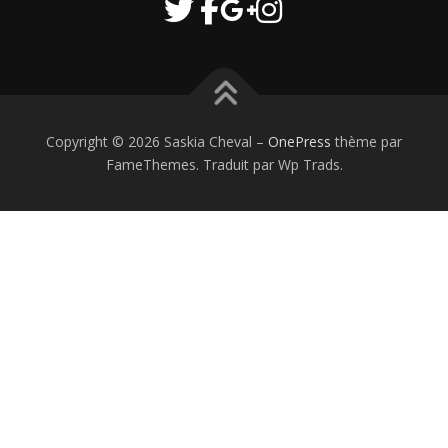
Copyright © 2026 Saskia Cheval
–
OnePress
thème par
FameThemes. Traduit par Wp Trads.