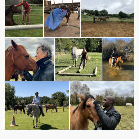
Saskia-exerçant-un-
Saskia-exerçant-un-
Saskia-exercant-un-cheval-bis
cheval-4
cheval-3
Cheval-et-homme-en-gros-
Saskia-avec-cheval-et-
Saskia-avec-
plan
rondins
cheval-dans-
l'eau-bis
965979FF-D0B9-42B0-87DB-
Gros-plan-cheval-avec-client
240FA288CFCA